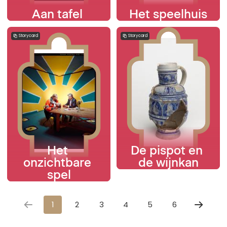
Aan tafel 
Het speelhuis
Storycard
Storycard
Het 
De pispot en 
onzichtbare 
de wijnkan
spel
1
2
3
4
5
6
Volgen
pagina