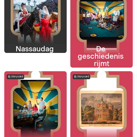
Nassaudag 
De 
geschiedenis 
rijmt
Storycard
Storycard