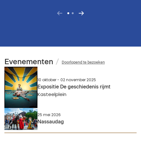
afbeelding
Volgende
Vorige
afbeelding
Evenementen
/
Doorlopend te bezoeken
10 oktober
-
02 november 2025
Expositie De geschiedenis rijmt
Kasteelplein
25 mei 2026
Nassaudag