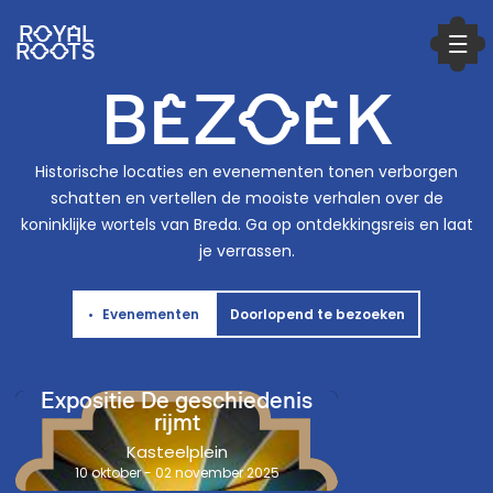
ROYAL
ROOTS
BEZOEK
Historische locaties en evenementen tonen verborgen
schatten en vertellen de mooiste verhalen over de
koninklijke wortels van Breda. Ga op ontdekkingsreis en laat
je verrassen.
•
Evenementen
Doorlopend te bezoeken
Expositie De geschiedenis
rijmt
Kasteelplein
10 oktober
-
02 november 2025