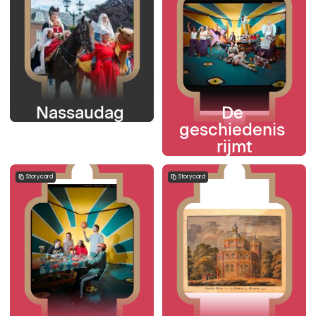
Nassaudag 
De 
geschiedenis 
rijmt
Storycard
Storycard