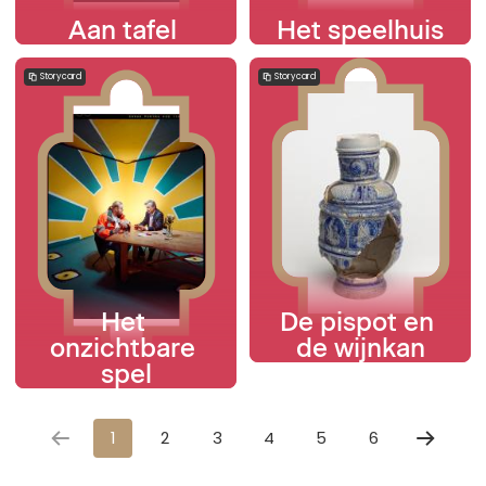
Aan tafel 
Het speelhuis
Storycard
Storycard
Het 
De pispot en 
onzichtbare 
de wijnkan
spel
1
2
3
4
5
6
Next
page