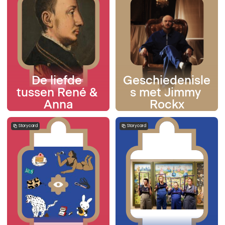
De liefde 
Geschiedenisle
tussen René & 
s met Jimmy 
Anna
Rockx
Storycard
Storycard