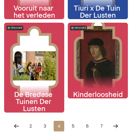
Vooruit naar 
Tiuri x De Tuin 
het verleden
Der Lusten
Storycard
Storycard
De Bredase 
Kinderloosheid
Tuinen Der 
Lusten
2
3
4
5
6
7
Previous
Next