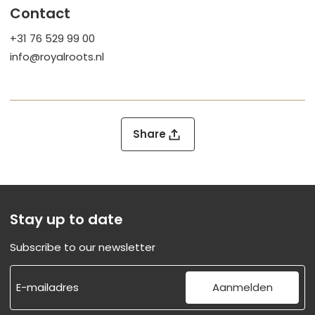
Contact
+31 76 529 99 00
info@royalroots.nl
Facebook
Share
Facebook
Twitter
Twitter
LinkedIn
LinkedIn
Stay up to date
Whatsapp
Whatsapp
Subscribe to our newsletter
Copy link
Copy link
Aanmelden