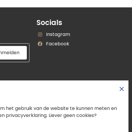
Socials
Instagram
RoyalRoots
Facebook
Op
RoyalRoots
Instagram
nmelden
Op
Facebook
 om het gebruik van de website te kunnen meten en
en privacyverklaring. Liever geen cookies?