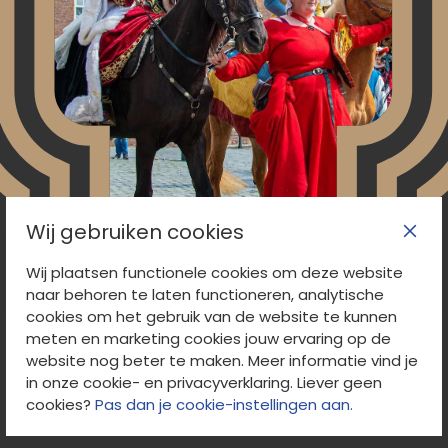
Wij gebruiken cookies
Wij plaatsen functionele cookies om deze website
naar behoren te laten functioneren, analytische
Nassaudag
cookies om het gebruik van de website te kunnen
meten en marketing cookies jouw ervaring op de
Eén dag per jaar ademt Breda weer als hofstad.
website nog beter te maken. Meer informatie vind je
in onze cookie- en privacyverklaring. Liever geen
afbeelding
cookies?
Pas dan je cookie-instellingen aan.
Volgende
Vorige
afbeelding