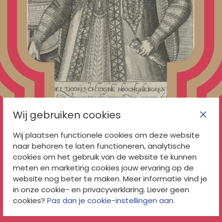
Wij gebruiken cookies
Wij plaatsen functionele cookies om deze website
De pittige boekjes
naar behoren te laten functioneren, analytische
cookies om het gebruik van de website te kunnen
van Anna van Saksen
meten en marketing cookies jouw ervaring op de
website nog beter te maken. Meer informatie vind je
in onze cookie- en privacyverklaring. Liever geen
afbeelding
cookies?
Pas dan je cookie-instellingen aan.
Volgende
Vorige
afbeelding