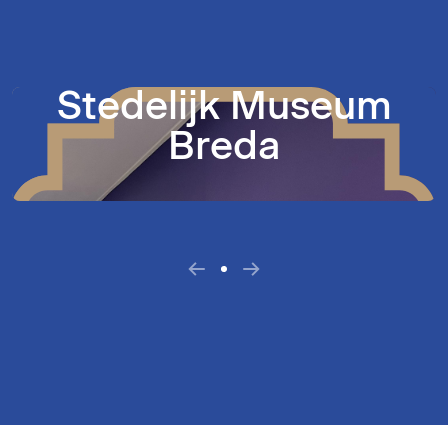
Stedelijk Museum
Breda
afbeelding
Vorige
Volgende
afbeelding