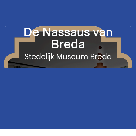
De Nassaus van
Breda
Stedelijk Museum Breda