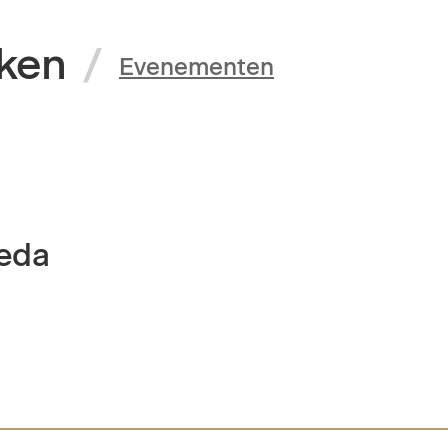
ken
/
Evenementen
reda