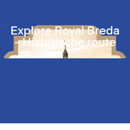
Explore Royal Breda
- Historische route