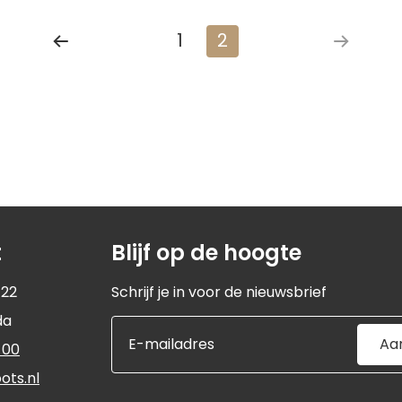
1
2
Vorige
pagina
t
Blijf op de hoogte
 22
Schrijf je in voor de nieuwsbrief
da
Aa
 00
ots.nl